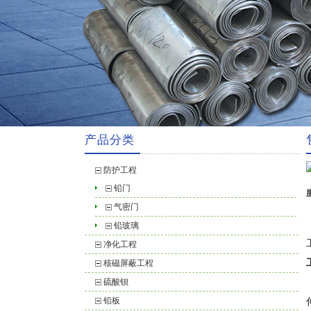
产品分类
防护工程
铅门
气密门
铅玻璃
净化工程
核磁屏蔽工程
硫酸钡
铅板