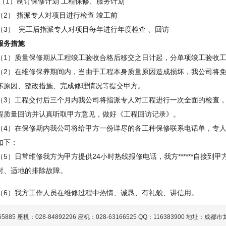
（1）制订保修计划 工程保修、服务计划
（2） 指派专人对项目进行检查 竣工前
（3）
完工后指派专人对项目每年进行年度检查 、回访
服务措施
（1）质量保修期从工程竣工验收合格后移交之日计起，分单项竣工验收
（2）在维修保养期间内，当由于工程本身质量原因造成损坏，我公司将
坏原因、整改措施、完成修理情况等提交甲方。
（3）工程交付后三个月内我公司将指派专人对工程进行一次全面的检查
程质量回访并认真听取甲方意见，做好《工程回访记录》。
（4）在保修期内我公司将给甲方一份详尽的各工种保修联系电话单，专
如下：
（5）日常维修我方为甲方提供24小时热线报修电话，我方******自接
时、适地的排除故障。
（6）我方工作人员在维修过程中热情、诚恳、有礼貌、讲信用。
885 座机：028-84892296 座机：028-63166525 QQ：116383900 地址