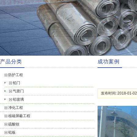
产品分类
成功案例
防护工程
铅门
气密门
发布时间: 2018-01-02
铅玻璃
净化工程
核磁屏蔽工程
硫酸钡
铅板