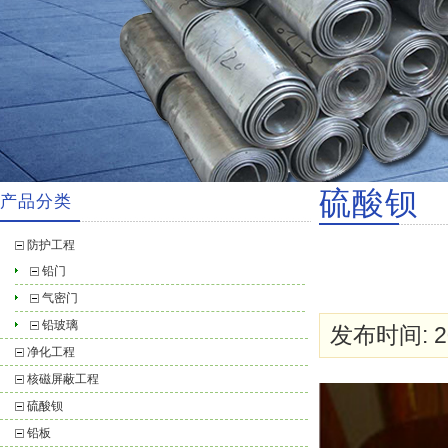
硫酸钡
产品分类
防护工程
铅门
气密门
铅玻璃
发布时间: 20
净化工程
核磁屏蔽工程
硫酸钡
铅板