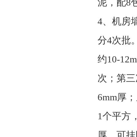
泥，配8
4、机房墙
分4次批
约10-1
次；第三次
6mm厚
1个平方，
厚，可挂