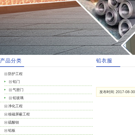
产品分类
铅衣服
防护工程
铅门
气密门
发布时间: 2017-08-30
铅玻璃
净化工程
核磁屏蔽工程
硫酸钡
铅板